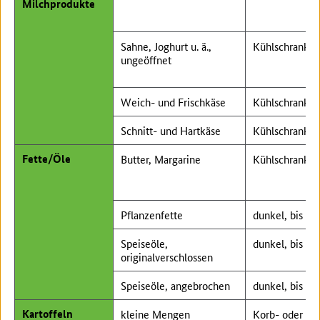
Milchprodukte
Sahne, Joghurt u. ä.,
Kühlschrank
ungeöffnet
Weich- und Frischkäse
Kühlschrank
Schnitt- und Hartkäse
Kühlschrank
Fette/Öle
Butter, Margarine
Kühlschrank
Pflanzenfette
dunkel, bis 20
Speiseöle,
dunkel, bis 20
originalverschlossen
Speiseöle, angebrochen
dunkel, bis 20
Kartoffeln
kleine Mengen
Korb- oder