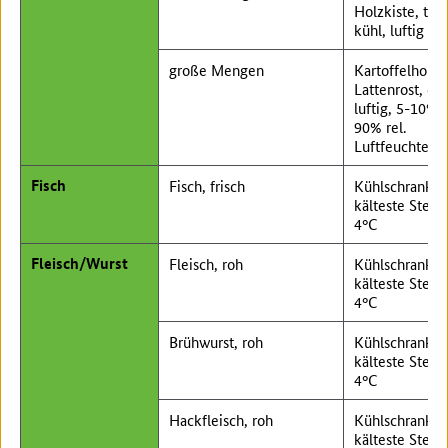
Holzkiste, tro
kühl, luftig
große Mengen
Kartoffelhorde
Lattenrost, du
luftig, 5-10°C,
90% rel.
Luftfeuchte
Fisch
Fisch, frisch
Kühlschrank,
kälteste Stelle
4°C
Fleisch/Wurst
Fleisch, roh
Kühlschrank,
kälteste Stelle
4°C
Brühwurst, roh
Kühlschrank,
kälteste Stelle
4°C
Hackfleisch, roh
Kühlschrank,
kälteste Stelle