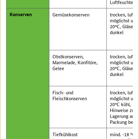
Luftfeuchte
Konserven
Gemüsekonserven
trocken, luftig
möglichst unt
20°C, Gläser
dunkel
Obstkonserven,
trocken, luftig
Marmelade, Konfitüre,
möglichst unt
Gelee
20°C, Gläser
dunkel
Fisch- und
trocken, luftig
Fleischkonserven
möglichst unt
20°C kühl,
Hinweise zur
Lagerung auf 
Packung beac
Tiefkühlkost
mind. -18 °C,