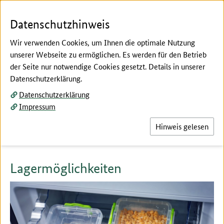
Zum Seiteninhalt
Zur Suche
Zur Hauptnavigation
Zur Metanavigation
Zur Unternavigation
Zur Fußnavigation
Menü
Suc
Datenschutzhinweis
Wir verwenden Cookies, um Ihnen die optimale Nutzung
unserer Webseite zu ermöglichen. Es werden für den Betrieb
der Seite nur notwendige Cookies gesetzt. Details in unserer
Hier beginnt der Hauptinhalt dieser Seite
Datenschutzerklärung.
Empfehlungen & Tipps
Datenschutzerklärung
So können Lebensmittel
Impressum
gelagert werden
Hinweis gelesen
Lagermöglichkeiten