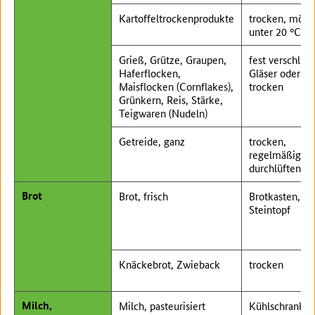
Kartoffeltrockenprodukte
trocken, mögl.
unter 20 °C
Grieß, Grütze, Graupen,
fest verschlie
Haferflocken,
Gläser oder D
Maisflocken (Cornflakes),
trocken
Grünkern, Reis, Stärke,
Teigwaren (Nudeln)
Getreide, ganz
trocken,
regelmäßig
durchlüften
Brot
Brot, frisch
Brotkasten,
Steintopf
Knäckebrot, Zwieback
trocken
Milch,
Milch, pasteurisiert
Kühlschrank