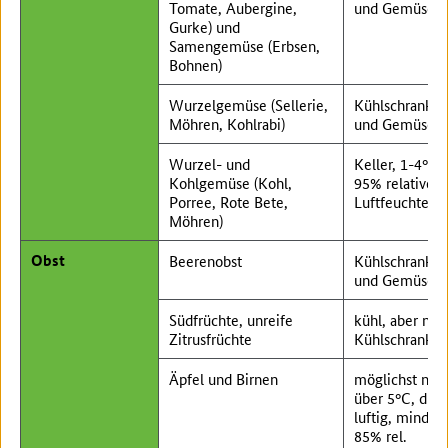
Tomate, Aubergine,
und Gemüsefa
Gurke) und
Samengemüse (Erbsen,
Bohnen)
Wurzelgemüse (Sellerie,
Kühlschrank, 
Möhren, Kohlrabi)
und Gemüsefa
Wurzel- und
Keller, 1-4°C,
Kohlgemüse (Kohl,
95% relative
Porree, Rote Bete,
Luftfeuchte
Möhren)
Obst
Beerenobst
Kühlschrank, 
und Gemüsefa
Südfrüchte, unreife
kühl, aber nic
Zitrusfrüchte
Kühlschrank
Äpfel und Birnen
möglichst nich
über 5°C, dunk
luftig, mindes
85% rel.