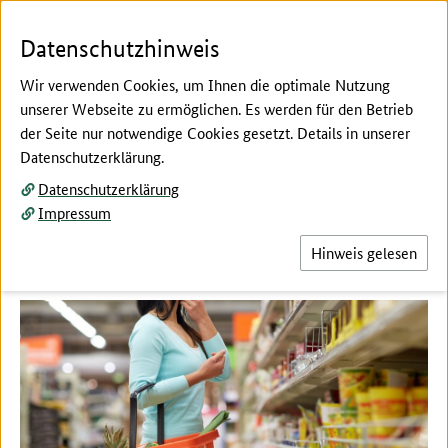
Zum Seiteninhalt
Zur Suche
Zur Hauptnavigation
Zur Metanavigation
Zur Fußnavigation
Menü
Suc
Datenschutzhinweis
Wir verwenden Cookies, um Ihnen die optimale Nutzung
unserer Webseite zu ermöglichen. Es werden für den Betrieb
der Seite nur notwendige Cookies gesetzt. Details in unserer
Hier beginnt der Hauptinhalt dieser Seite
Datenschutzerklärung.
Private Vorsorge
Datenschutzerklärung
Impressum
Hinweis gelesen
Allgemeine Information