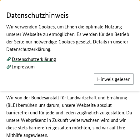
Zum Seiteninhalt
Zur Suche
Zur Hauptnavigation
Zur Metanavigation
Zur Unternavigation
Zur Fußnavigation
Menü
Suc
Datenschutzhinweis
Wir verwenden Cookies, um Ihnen die optimale Nutzung
unserer Webseite zu ermöglichen. Es werden für den Betrieb
der Seite nur notwendige Cookies gesetzt. Details in unserer
Hier beginnt der Hauptinhalt dieser Seite
Datenschutzerklärung.
Barriere melden
Datenschutzerklärung
Impressum
Hinweis gelesen
Barriere melden
Wir von der Bundesanstalt für Landwirtschaft und Ernährung
(BLE) bemühen uns darum, unsere Webseite absolut
barrierefrei und für jede und jeden zugänglich zu gestalten. Da
unsere Webpräsenz in Zukunft weiterwachsen wird und wir
diese stets barrierefrei gestalten möchten, sind wir auf Ihre
Mithilfe angewiesen.