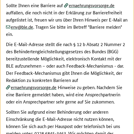
Sollte Ihnen eine Barriere auf
ernaehrungsvorsorge.de
auffallen, die noch nicht in der Erklärung zur Barrierefreiheit
aufgelistet ist, freuen wir uns über Ihren Hinweis per E-Mail an
(at)
(dot)
env
ble
de
. Tragen Sie bitte im Betreff "Barriere melden"
ein.
Die E-Mail-Adresse stellt die nach § 12 b Absatz 2 Nummer 2
des Behindertengleichstellungsgesetzes des Bundes (BGG)
bereitzustellende Möglichkeit, elektronisch Kontakt mit der
BLE aufzunehmen – oder auch Feedback-Mechanismus - dar.
Der Feedback-Mechanismus gibt Ihnen die Möglichkeit, der
Redaktion zu konkreten Barrieren auf
ernaehrungsvorsorge.de
Hinweise zu geben. Nachdem Sie
eine Barriere gemeldet haben, wird eine Ansprechpartnerin
oder ein Ansprechpartner sehr gerne auf Sie zukommen.
Sollten Sie aufgrund einer Behinderung oder anderen
Einschränkung die E-Mail-Adresse nicht nutzen können,
können Sie sich auch per Hauspost oder telefonisch bei uns
melden unter: 0228 6845-3463. Wir möchten damit der