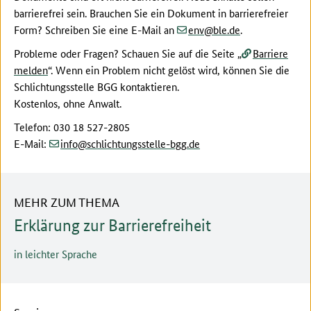
barrierefrei sein. Brauchen Sie ein Dokument in barrierefreier
(at)
(dot)
Form? Schreiben Sie eine E-Mail an
env
ble
de
.
Probleme oder Fragen? Schauen Sie auf die Seite „
Barriere
melden
“. Wenn ein Problem nicht gelöst wird, können Sie die
Schlichtungsstelle BGG kontaktieren.
Kostenlos, ohne Anwalt.
Telefon: 030 18 527-2805
(at)
(dot)
E-Mail:
info
schlichtungsstelle-bgg
de
MEHR ZUM THEMA
Erklärung zur Barrierefreiheit
in leichter Sprache