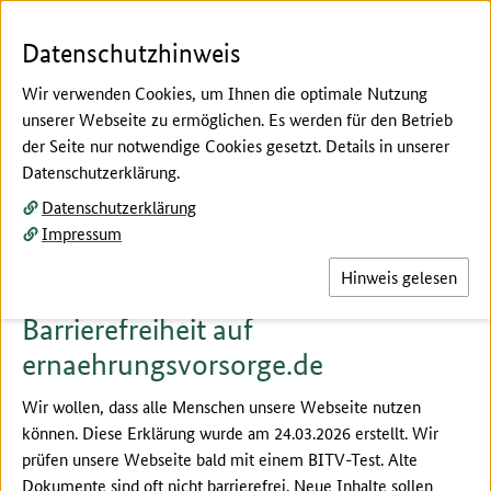
Zum Seiteninhalt
Zur Suche
Zur Hauptnavigation
Zur Metanavigation
Zur Unternavigation
Zur Fußnavigation
Menü
Suc
Datenschutzhinweis
Wir verwenden Cookies, um Ihnen die optimale Nutzung
unserer Webseite zu ermöglichen. Es werden für den Betrieb
der Seite nur notwendige Cookies gesetzt. Details in unserer
Hier beginnt der Hauptinhalt dieser Seite
Datenschutzerklärung.
Erklärung zur Barrierefreiheit
Datenschutzerklärung
in leichter Sprache
Impressum
Hinweis gelesen
Barrierefreiheit auf
ernaehrungsvorsorge.de
Wir wollen, dass alle Menschen unsere Webseite nutzen
können. Diese Erklärung wurde am 24.03.2026 erstellt. Wir
prüfen unsere Webseite bald mit einem BITV-Test. Alte
Dokumente sind oft nicht barrierefrei. Neue Inhalte sollen