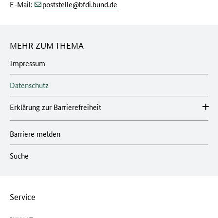
(at)
(dot)
E-Mail:
poststelle
bfdi.bund
de
MEHR ZUM THEMA
Impressum
Datenschutz
Erklärung zur Barrierefreiheit
Barriere melden
Suche
Service