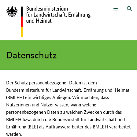
Zum Seiteninhalt
Zur Suche
Zur Hauptnavigation
Zur Metanavigation
Zur Unternavigation
Zur Fußnavigation
Menü
Su
Hier beginnt der Hauptinhalt dieser Seite
Datenschutz
Der Schutz personenbezogener Daten ist dem
Bundesministerium für Landwirtschaft, Ernährung und Heimat
(BMLEH) ein wichtiges Anliegen. Wir möchten, dass
Nutzerinnen und Nutzer wissen, wann welche
personenbezogenen Daten zu welchen Zwecken durch das
BMLEH bzw. durch die Bundesanstalt für Landwirtschaft und
Ernährung (BLE) als Auftragsverarbeiter des BMLEH verarbeitet
werden.